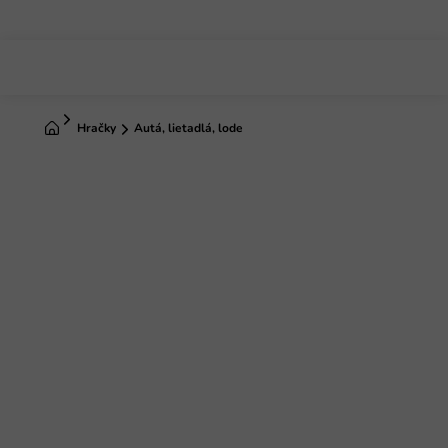
Prejsť
na
obsah
Domov
Hračky
Autá, lietadlá, lode