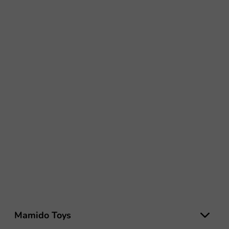
Z
á
Mamido Toys
p