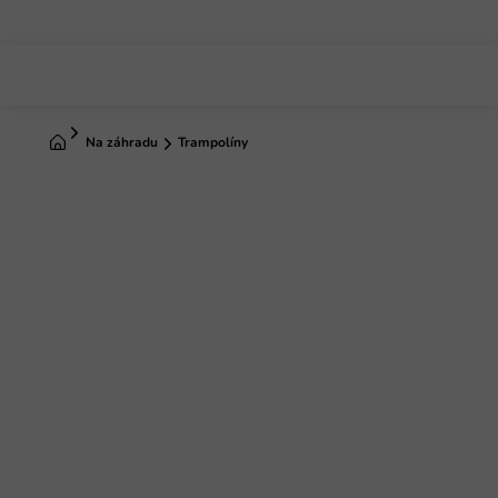
Prejsť
na
obsah
Domov
Na záhradu
Trampolíny