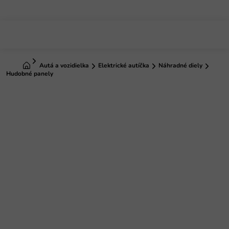
Prejsť
na
obsah
Domov
Autá a vozidielka
Elektrické autíčka
Náhradné diely
Hudobné panely