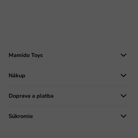
Z
á
Mamido Toys
p
ä
t
Nákup
i
e
Doprava a platba
Súkromie