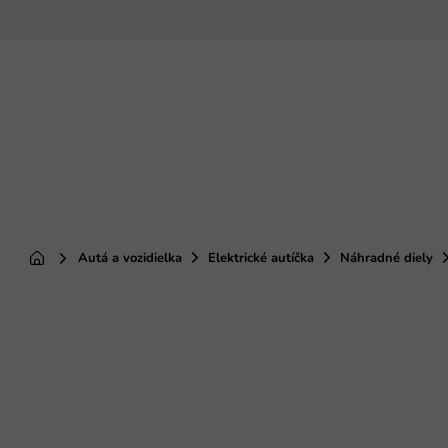
Prejsť
na
obsah
Autá a vozidielka
Elektrické autíčka
Náhradné diely
Domov