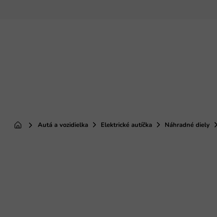
Prejsť
na
obsah
Autá a vozidielka
Elektrické autíčka
Náhradné diely
Domov