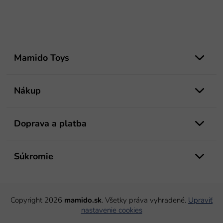
Z
á
Mamido Toys
p
ä
t
Nákup
i
e
Doprava a platba
Súkromie
Copyright 2026
mamido.sk
. Všetky práva vyhradené.
Upraviť
nastavenie cookies