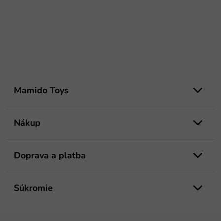
Z
á
Mamido Toys
p
ä
t
Nákup
i
e
Doprava a platba
Súkromie