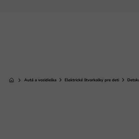
Prejsť
na
obsah
Autá a vozidielka
Elektrické štvorkolky pre deti
Detská
Domov