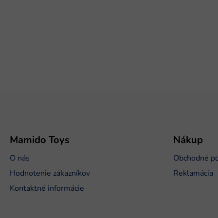
Z
á
p
ä
t
Mamido Toys
Nákup
i
O nás
Obchodné p
e
Hodnotenie zákazníkov
Reklamácia
Kontaktné informácie