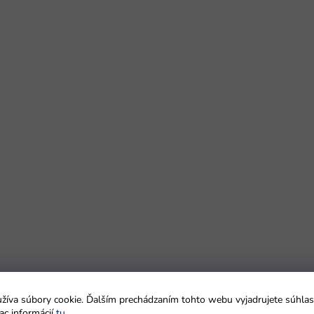
íva súbory cookie. Ďalším prechádzaním tohto webu vyjadrujete súhlas 
ac informácií
tu
.