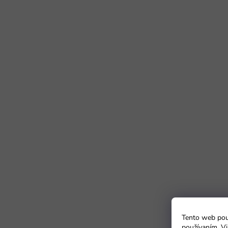
Tento web použ
používaním. Vi