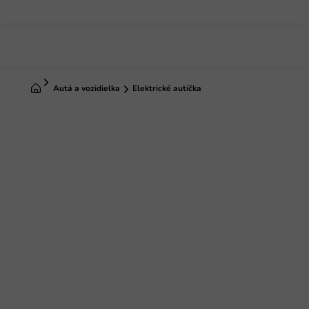
Prejsť
na
obsah
Domov
Autá a vozidielka
Elektrické autíčka