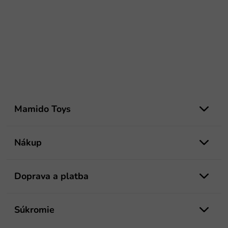
Z
á
Mamido Toys
p
ä
t
Nákup
i
e
Doprava a platba
Súkromie