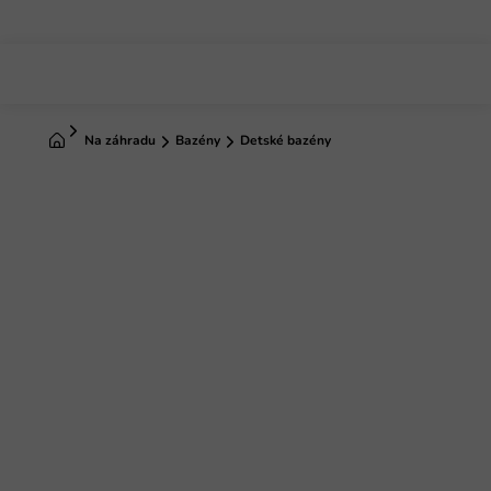
Prejsť
na
obsah
Domov
Na záhradu
Bazény
Detské bazény