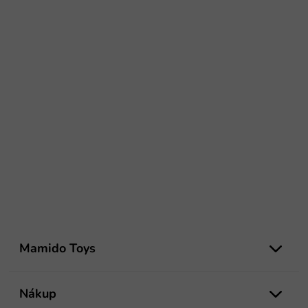
Z
á
Mamido Toys
p
ä
t
Nákup