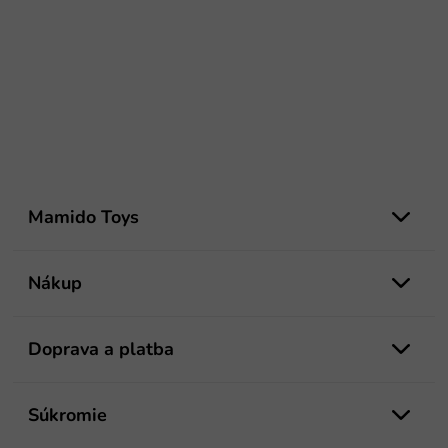
Z
á
Mamido Toys
p
ä
t
Nákup
i
e
Doprava a platba
Súkromie