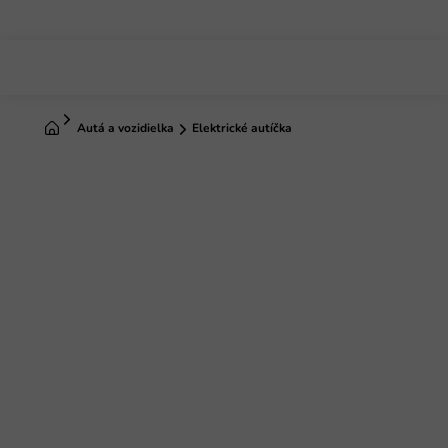
Prejsť
na
obsah
Domov
Autá a vozidielka
Elektrické autíčka