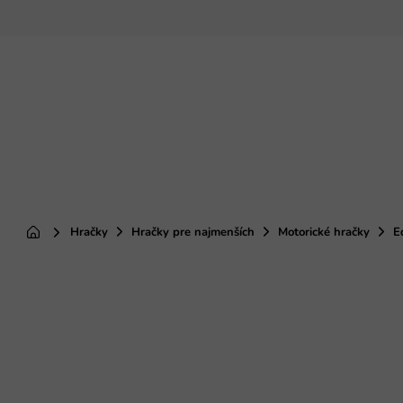
Prejsť
na
obsah
Hračky
Hračky pre najmenších
Motorické hračky
E
Domov