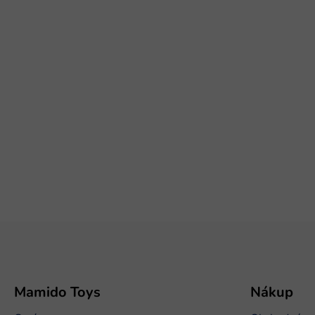
Z
á
p
ä
t
Mamido Toys
Nákup
i