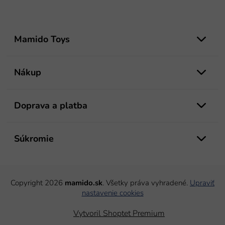
Z
á
Mamido Toys
p
ä
t
Nákup
i
e
Doprava a platba
Súkromie
Copyright 2026
mamido.sk
. Všetky práva vyhradené.
Upraviť
nastavenie cookies
Vytvoril Shoptet Premium