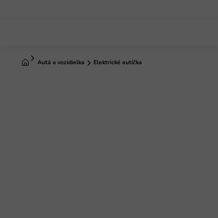
Prejsť
na
obsah
Domov
Autá a vozidielka
Elektrické autíčka