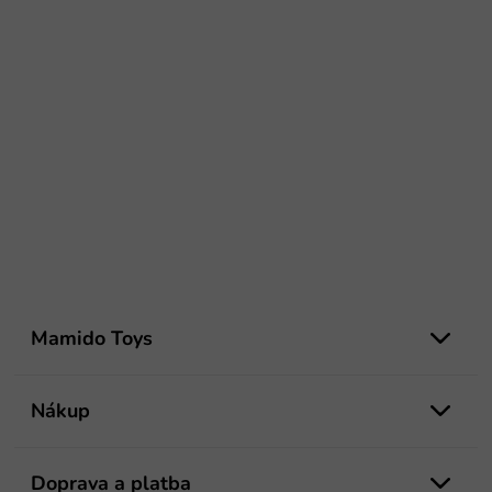
Z
á
Mamido Toys
p
ä
t
Nákup
i
e
Doprava a platba