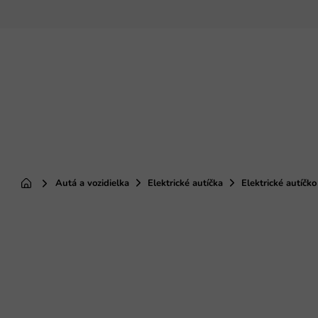
Prejsť
na
obsah
Autá a vozidielka
Elektrické autíčka
Elektrické autíč
Domov