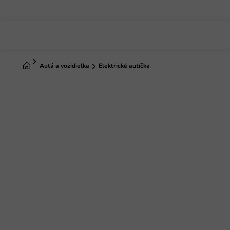
Prejsť
na
obsah
Domov
Autá a vozidielka
Elektrické autíčka