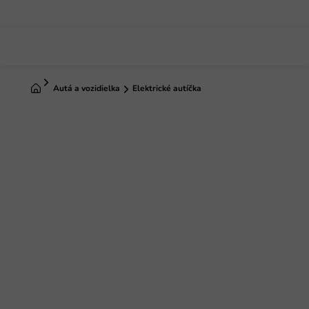
Prejsť
na
obsah
Domov
Autá a vozidielka
Elektrické autíčka