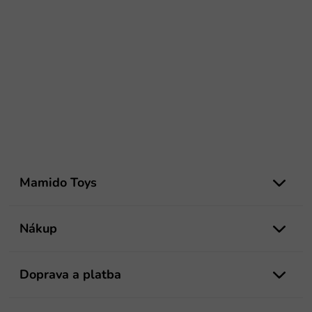
Z
á
Mamido Toys
p
ä
t
Nákup
i
e
Doprava a platba