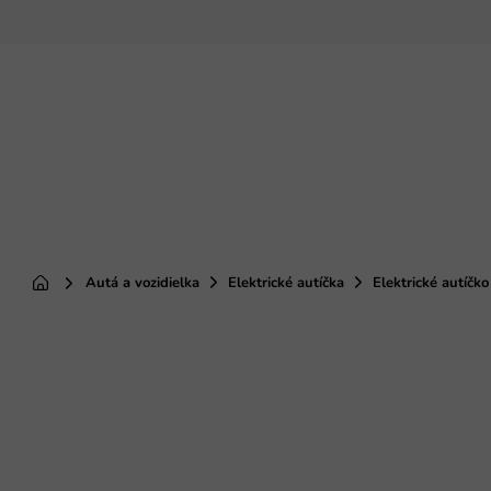
Prejsť
na
obsah
Autá a vozidielka
Elektrické autíčka
Elektrické autíčk
Domov