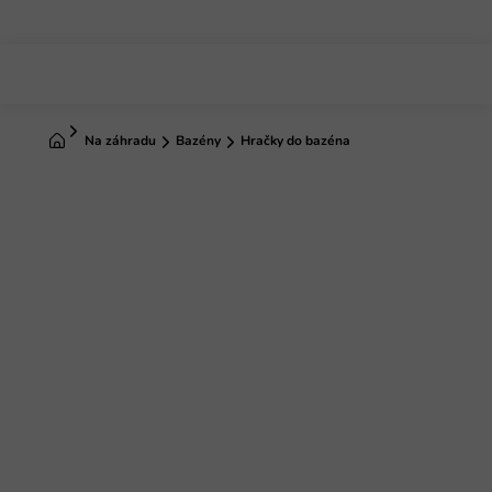
Prejsť
na
obsah
Domov
Na záhradu
Bazény
Hračky do bazéna