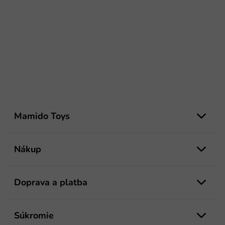
Z
á
Mamido Toys
p
ä
t
Nákup
i
e
Doprava a platba
Súkromie