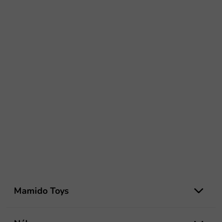
Z
á
Mamido Toys
p
ä