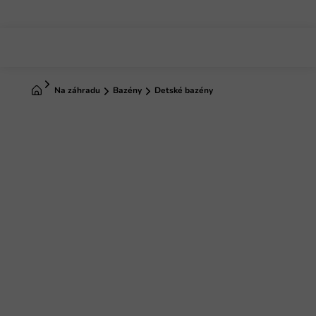
Prejsť
na
obsah
Domov
Na záhradu
Bazény
Detské bazény