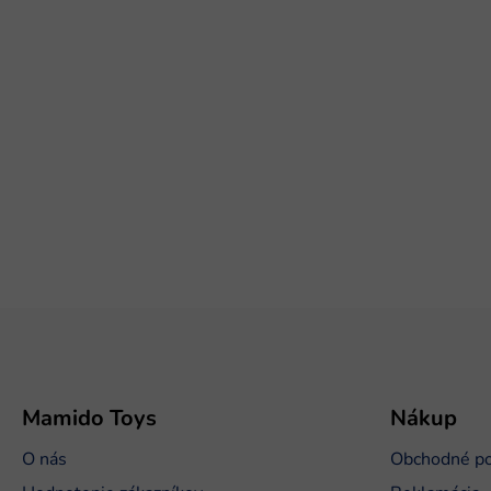
Z
á
p
ä
t
Mamido Toys
Nákup
i
O nás
Obchodné p
e