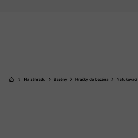
Prejsť
na
obsah
Na záhradu
Bazény
Hračky do bazéna
Nafukovací
Domov