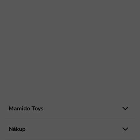
Z
á
Mamido Toys
p
ä
t
Nákup
i