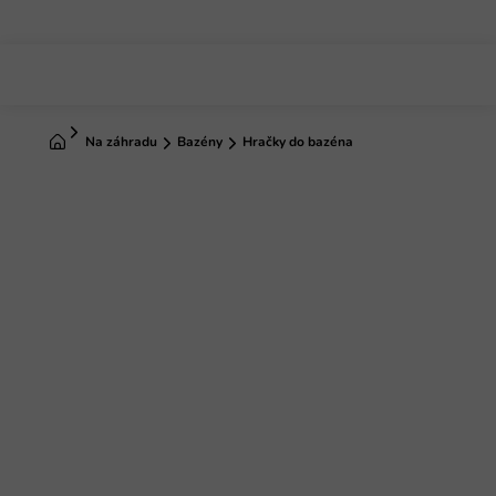
Prejsť
na
obsah
Domov
Na záhradu
Bazény
Hračky do bazéna