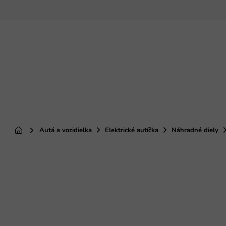
Prejsť
na
obsah
Autá a vozidielka
Elektrické autíčka
Náhradné diely
Domov