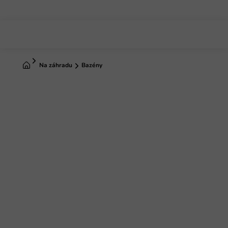
Prejsť
na
obsah
Domov
Na záhradu
Bazény