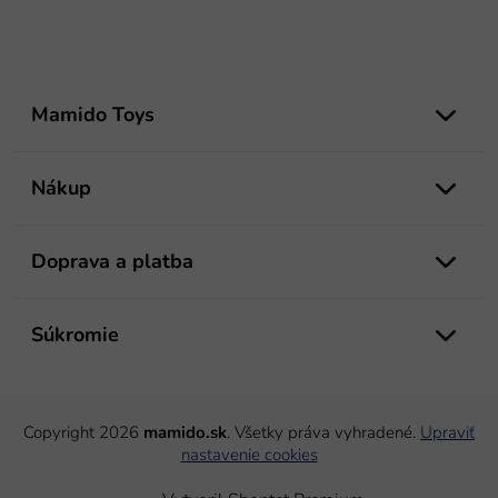
Z
á
Mamido Toys
p
ä
t
Nákup
i
e
Doprava a platba
Súkromie
Copyright 2026
mamido.sk
. Všetky práva vyhradené.
Upraviť
nastavenie cookies