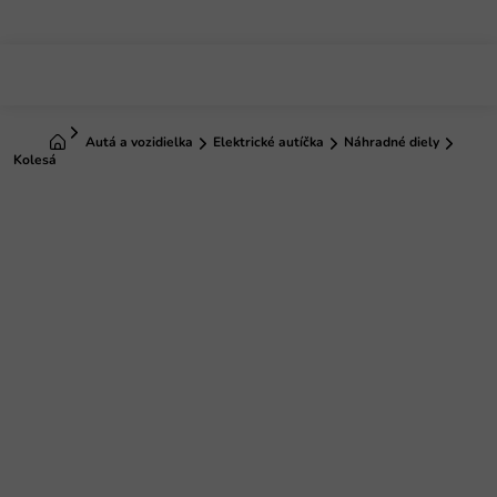
Prejsť
na
obsah
Domov
Autá a vozidielka
Elektrické autíčka
Náhradné diely
Kolesá