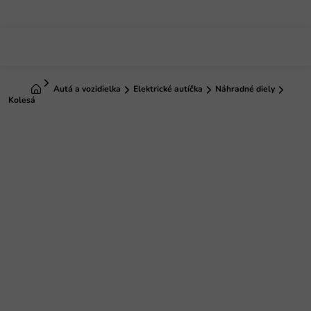
Prejsť
na
obsah
Domov
Autá a vozidielka
Elektrické autíčka
Náhradné diely
Kolesá