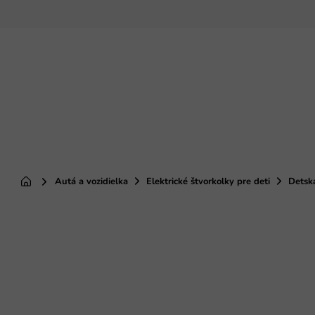
Prejsť
na
obsah
Autá a vozidielka
Elektrické štvorkolky pre deti
Detsk
Domov