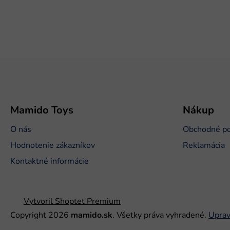
Z
á
p
ä
t
Mamido Toys
Nákup
i
O nás
Obchodné p
e
Hodnotenie zákazníkov
Reklamácia
Kontaktné informácie
Vytvoril Shoptet Premium
Copyright 2026
mamido.sk
. Všetky práva vyhradené.
Uprav