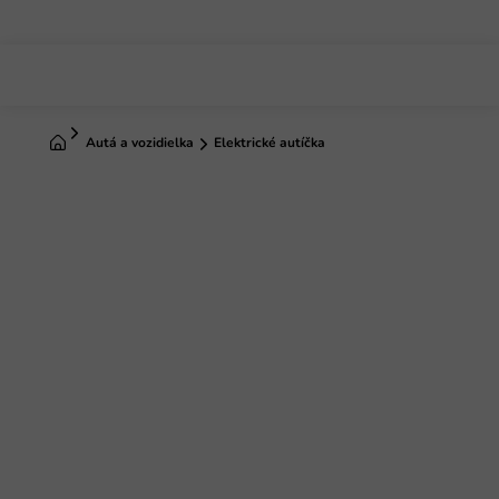
Prejsť
na
obsah
Domov
Autá a vozidielka
Elektrické autíčka