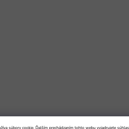
íva súbory cookie. Ďalším prechádzaním tohto webu vyjadrujete súhlas 