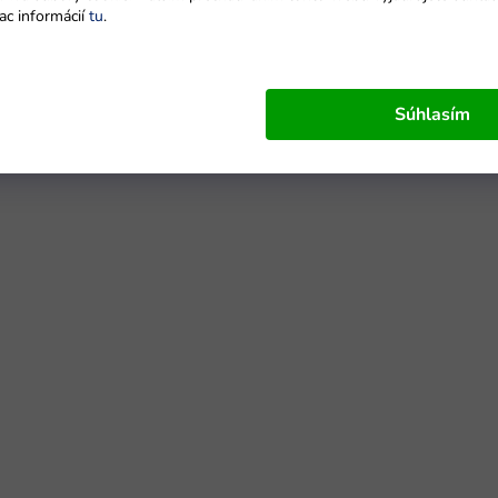
ac informácií
tu
.
Súhlasím