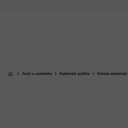
Prejsť
na
obsah
Autá a vozidielka
Elektrické autíčka
Detské elektrické 
Domov