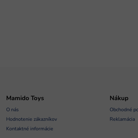
Z
á
p
ä
t
Mamido Toys
Nákup
i
O nás
Obchodné p
e
Hodnotenie zákazníkov
Reklamácia
Kontaktné informácie