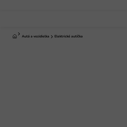
Prejsť
na
obsah
Domov
Autá a vozidielka
Elektrické autíčka