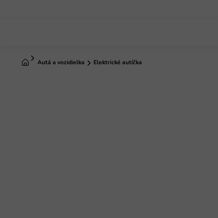
Prejsť
na
obsah
Domov
Autá a vozidielka
Elektrické autíčka