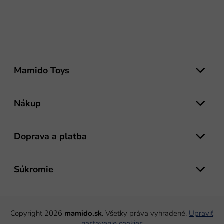
Z
á
Mamido Toys
p
ä
t
Nákup
i
e
Doprava a platba
Súkromie
Copyright 2026
mamido.sk
. Všetky práva vyhradené.
Upraviť
nastavenie cookies