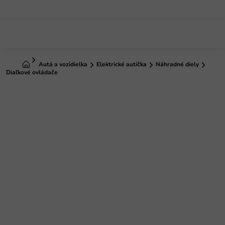
Prejsť
na
obsah
Domov
Autá a vozidielka
Elektrické autíčka
Náhradné diely
Diaľkové ovládače