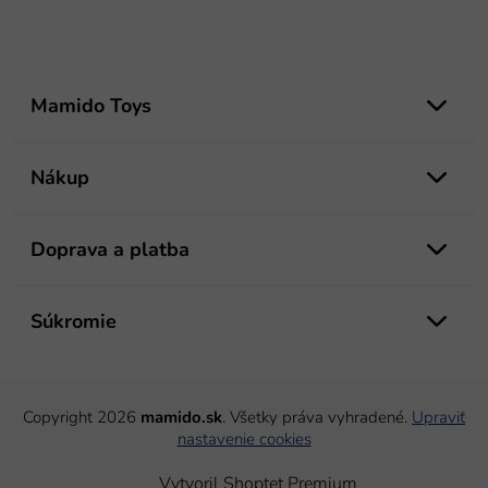
Z
á
Mamido Toys
p
ä
t
Nákup
i
e
Doprava a platba
Súkromie
Copyright 2026
mamido.sk
. Všetky práva vyhradené.
Upraviť
nastavenie cookies
Vytvoril Shoptet Premium