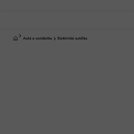
Prejsť
na
obsah
Domov
Autá a vozidielka
Elektrické autíčka