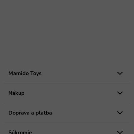
Z
á
Mamido Toys
p
ä
t
Nákup
i
e
Doprava a platba
Súkromie