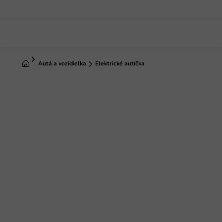
Prejsť
na
obsah
Domov
Autá a vozidielka
Elektrické autíčka