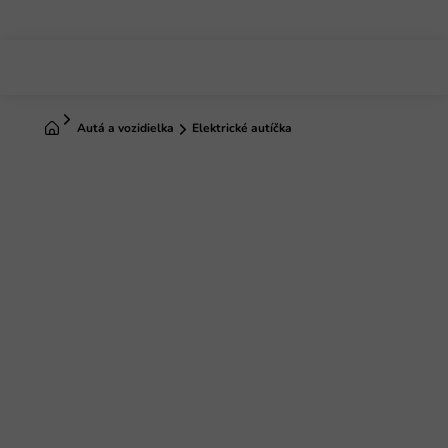
Prejsť
na
obsah
Domov
Autá a vozidielka
Elektrické autíčka