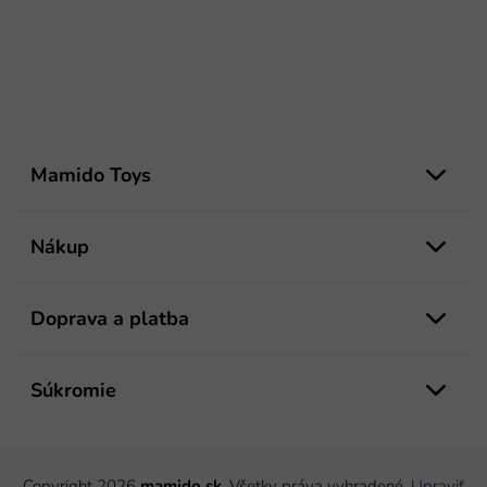
Z
á
Mamido Toys
p
ä
t
Nákup
i
e
Doprava a platba
Súkromie
Copyright 2026
mamido.sk
. Všetky práva vyhradené.
Upraviť