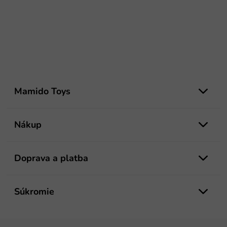
Z
á
Mamido Toys
p
ä
t
Nákup
i
e
Doprava a platba
Súkromie