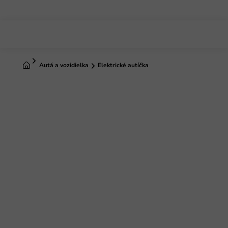
Prejsť
na
obsah
Domov
Autá a vozidielka
Elektrické autíčka