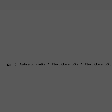
Prejsť
na
obsah
Autá a vozidielka
Elektrické autíčka
Elektrické autíčk
Domov