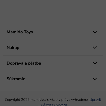
Z
á
Mamido Toys
p
ä
t
Nákup
i
e
Doprava a platba
Súkromie
Copyright 2026
mamido.sk
. Všetky práva vyhradené.
Upraviť
nastavenie cookies