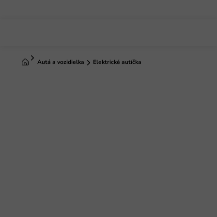
Prejsť
na
obsah
Domov
Autá a vozidielka
Elektrické autíčka