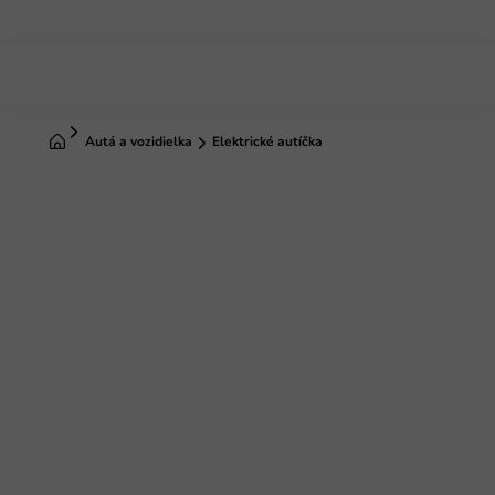
Prejsť
na
obsah
Domov
Autá a vozidielka
Elektrické autíčka