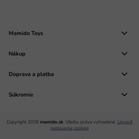
Z
á
Mamido Toys
p
ä
t
Nákup
i
e
Doprava a platba
Súkromie
Copyright 2026
mamido.sk
. Všetky práva vyhradené.
Upraviť
nastavenie cookies