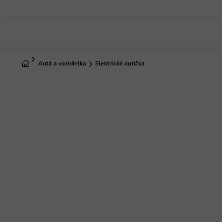
Prejsť
na
obsah
Domov
Autá a vozidielka
Elektrické autíčka