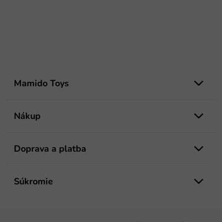
Z
á
Mamido Toys
p
ä
t
Nákup
i
e
Doprava a platba
Súkromie