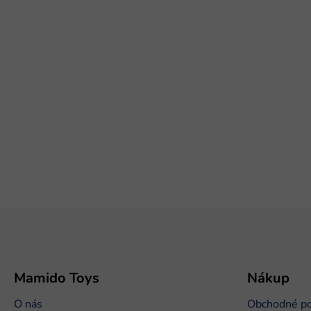
Z
á
p
ä
t
Mamido Toys
Nákup
i
O nás
Obchodné p
e