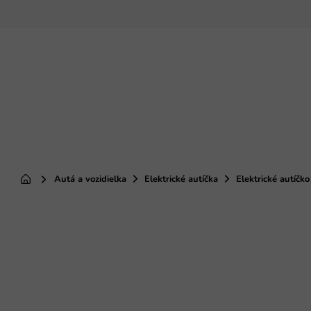
Prejsť
na
obsah
Autá a vozidielka
Elektrické autíčka
Elektrické autíč
Domov