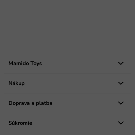
Z
á
Mamido Toys
p
ä
t
Nákup
i
e
Doprava a platba
Súkromie