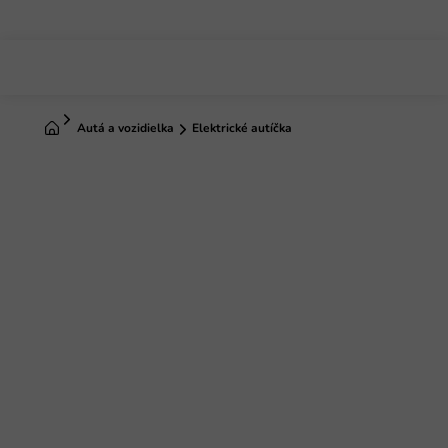
Prejsť
na
obsah
Domov
Autá a vozidielka
Elektrické autíčka