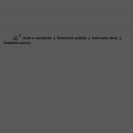
Prejsť
na
obsah
Domov
Autá a vozidielka
Elektrické autíčka
Náhradné diely
Hudobné panely