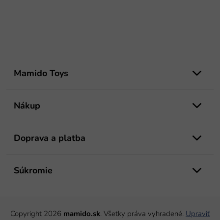
Z
á
Mamido Toys
p
ä
t
Nákup
i
e
Doprava a platba
Súkromie
Copyright 2026
mamido.sk
. Všetky práva vyhradené.
Upraviť