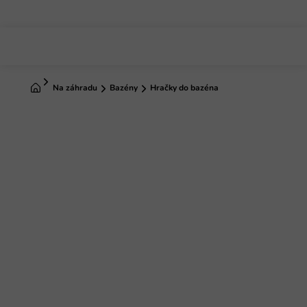
Prejsť
na
obsah
Domov
Na záhradu
Bazény
Hračky do bazéna