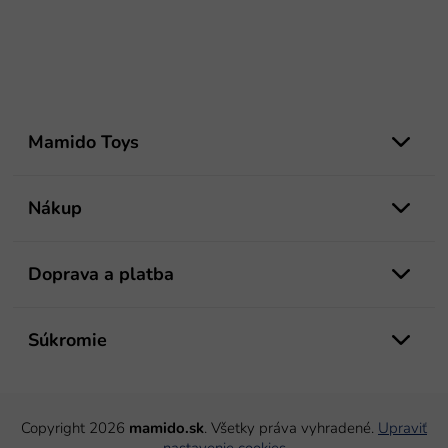
Z
á
Mamido Toys
p
ä
t
Nákup
i
e
Doprava a platba
Súkromie
Copyright 2026
mamido.sk
. Všetky práva vyhradené.
Upraviť
nastavenie cookies