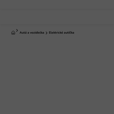
Prejsť
na
obsah
Domov
Autá a vozidielka
Elektrické autíčka