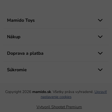
Z
á
Mamido Toys
p
ä
t
Nákup
i
e
Doprava a platba
Súkromie
Copyright 2026
mamido.sk
. Všetky práva vyhradené.
Upraviť
nastavenie cookies
Vytvoril Shoptet Premium