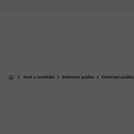
Prejsť
na
obsah
Autá a vozidielka
Elektrické autíčka
Elektrické autíčk
Domov