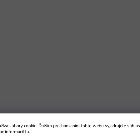
íva súbory cookie. Ďalším prechádzaním tohto webu vyjadrujete súhlas 
ac informácií
tu
.