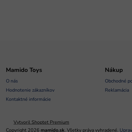
Z
á
p
ä
t
Mamido Toys
Nákup
i
O nás
Obchodné p
e
Hodnotenie zákazníkov
Reklamácia
Kontaktné informácie
Vytvoril Shoptet Premium
Copyright 2026
mamido.sk
. Všetky práva vyhradené.
Uprav