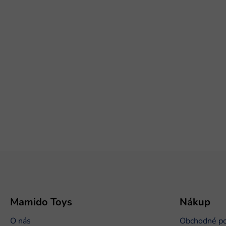
Z
á
p
ä
t
Mamido Toys
Nákup
i
O nás
Obchodné p
e