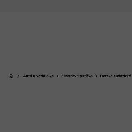
Prejsť
na
obsah
Autá a vozidielka
Elektrické autíčka
Detské elektrické
Domov