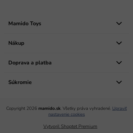
Z
á
Mamido Toys
p
ä
t
Nákup
i
e
Doprava a platba
Súkromie
Copyright 2026
mamido.sk
. Všetky práva vyhradené.
Upraviť
nastavenie cookies
Vytvoril Shoptet Premium