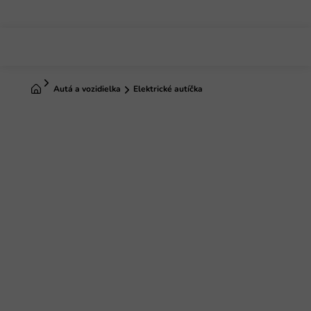
Prejsť
na
obsah
Domov
Autá a vozidielka
Elektrické autíčka