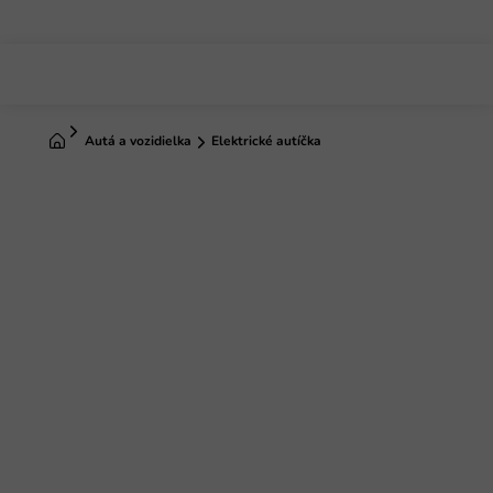
Prejsť
na
obsah
Domov
Autá a vozidielka
Elektrické autíčka