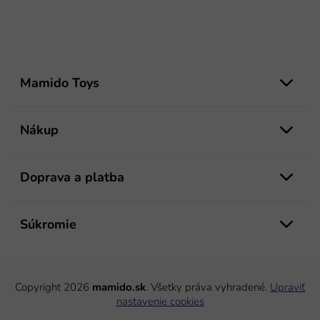
Z
á
Mamido Toys
p
ä
t
Nákup
i
e
Doprava a platba
Súkromie
Copyright 2026
mamido.sk
. Všetky práva vyhradené.
Upraviť
nastavenie cookies